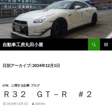
コ
ン
テ
ン
ツ
へ
ス
検
自動車工房丸田小屋
キ
索
ッ
メインメ
プ
ニュー
日別アーカイブ: 2024年12月1日
GTR に関する記事
,
ブログ
Ｒ３２ ＧＴ－Ｒ ＃２
2024年12月1日
ADMIN