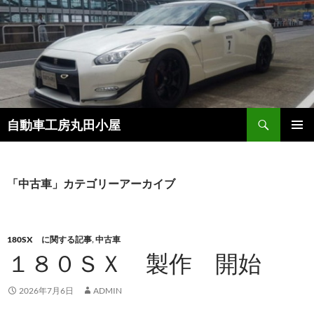
コ
ン
テ
ン
ツ
へ
ス
検
自動車工房丸田小屋
キ
索
ッ
メインメ
プ
ニュー
「中古車」カテゴリーアーカイブ
180SX に関する記事
,
中古車
１８０ＳＸ 製作 開始
2026年7月6日
ADMIN