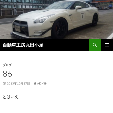
コ
ン
テ
ン
ツ
へ
ス
検
自動車工房丸田小屋
キ
索
ッ
メインメ
プ
ニュー
ブログ
86
2013年10月17日
ADMIN
とはいえ