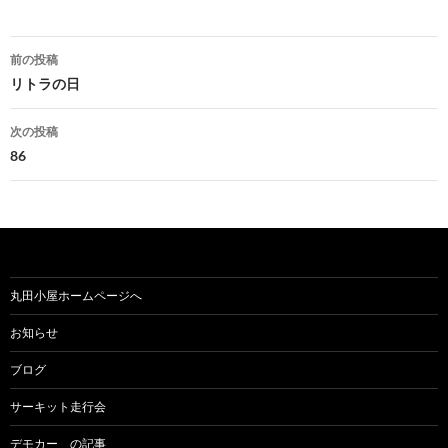
前の投稿
投
リトラの日
稿
次の投稿
ナ
86
ビ
ゲ
ー
シ
丸田小屋ホームページへ
ョ
お知らせ
ン
ブログ
サーキット走行会
デモカー の記事