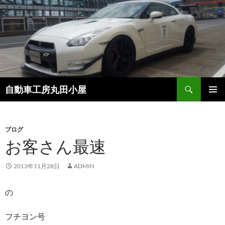
コ
ン
テ
ン
ツ
へ
ス
検
自動車工房丸田小屋
キ
索
ッ
メインメ
プ
ニュー
ブログ
お客さん最速
2013年11月28日
ADMIN
の
フチヨン号