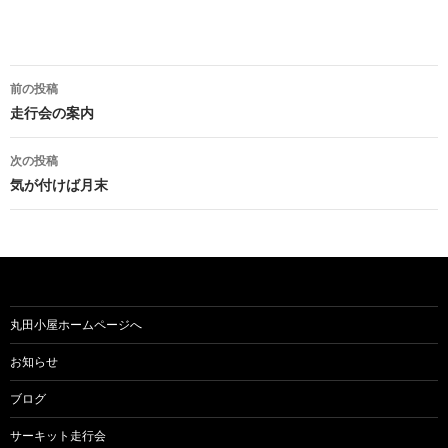
前の投稿
投
走行会の案内
稿
次の投稿
ナ
気が付けば月末
ビ
ゲ
ー
シ
丸田小屋ホームページへ
ョ
お知らせ
ン
ブログ
サーキット走行会