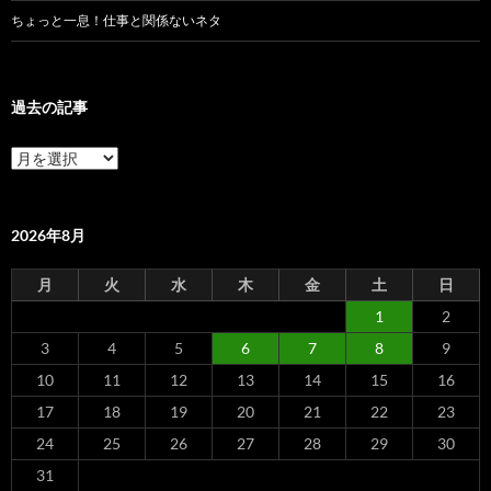
ちょっと一息！仕事と関係ないネタ
過去の記事
過
去
の
記
事
2026年8月
月
火
水
木
金
土
日
1
2
3
4
5
6
7
8
9
10
11
12
13
14
15
16
17
18
19
20
21
22
23
24
25
26
27
28
29
30
31