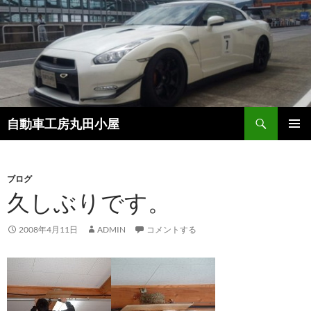
コ
ン
テ
ン
ツ
へ
ス
検
自動車工房丸田小屋
キ
索
ッ
メインメ
プ
ニュー
ブログ
久しぶりです。
2008年4月11日
ADMIN
コメントする