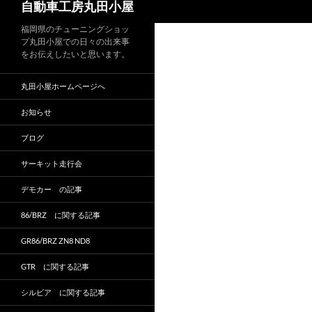
自動車工房丸田小屋
索
福岡県のチューニングショッ
プ丸田小屋での日々の出来事
をお伝えしたいと思います。
丸田小屋ホームページへ
お知らせ
ブログ
サーキット走行会
デモカー の記事
86/BRZ に関する記事
GR86/BRZ ZN8 ND8
GTR に関する記事
シルビア に関する記事