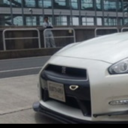
コ
ン
テ
ン
ツ
へ
ス
キ
ッ
プ
検