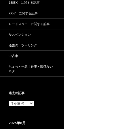
180SX に関する記事
RX-7 に関する記事
ロードスター に関する記事
サスペンション
過去の ツーリング
中古車
ちょっと一息！仕事と関係ない
ネタ
過去の記事
過
去
の
記
2026年8月
事