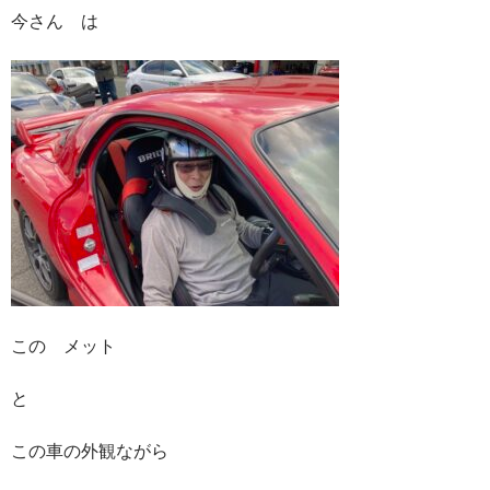
今さん は
この メット
と
この車の外観ながら