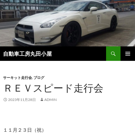
コ
ン
テ
ン
ツ
へ
ス
検
自動車工房丸田小屋
キ
索
ッ
メインメ
プ
ニュー
サーキット走行会
,
ブログ
ＲＥＶスピード走行会
2023年11月28日
ADMIN
１１月２３日（祝）