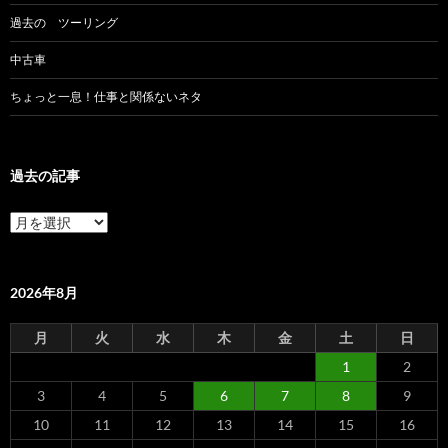
過去の ツーリング
中古車
ちょっと一息！仕事と関係ないネタ
過去の記事
過
去
の
記
事
2026年8月
月
火
水
木
金
土
日
1
2
3
4
5
6
7
8
9
10
11
12
13
14
15
16