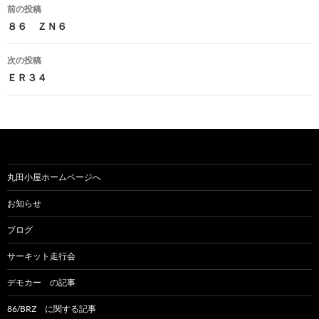
前の投稿
投
８６ ＺＮ６
稿
次の投稿
ナ
ＥＲ３４
ビ
ゲ
ー
シ
丸田小屋ホームページへ
ョ
お知らせ
ン
ブログ
サーキット走行会
デモカー の記事
86/BRZ に関する記事