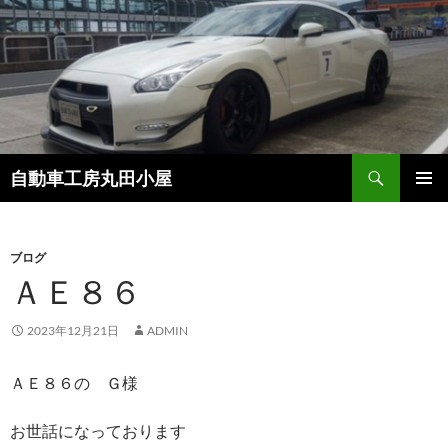
コ
ン
テ
ン
ツ
へ
ス
検
自動車工房丸田小屋
キ
索
ッ
メインメ
プ
ニュー
ブログ
ＡＥ８６
2023年12月21日
ADMIN
ＡＥ８６の Ｇ様
お世話になっております