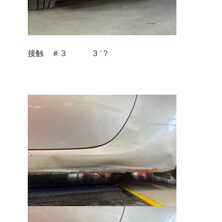
接触 ＃３ ３´？