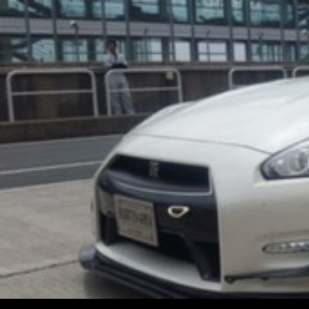
コ
ン
テ
ン
ツ
へ
ス
キ
ッ
プ
検