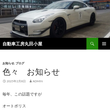
コ
ン
テ
ン
ツ
へ
ス
検
自動車工房丸田小屋
キ
索
ッ
メインメ
プ
ニュー
お知らせ
,
ブログ
色々 お知らせ
2025年2月8日
ADMIN
毎年、この話題ですが
オートポリス