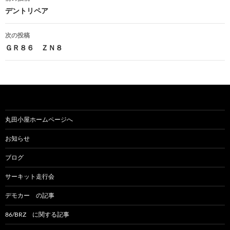
投
デントリペア
稿
次の投稿
ナ
ＧＲ８６ ＺＮ８
ビ
ゲ
ー
シ
丸田小屋ホームページへ
ョ
お知らせ
ン
ブログ
サーキット走行会
デモカー の記事
86/BRZ に関する記事