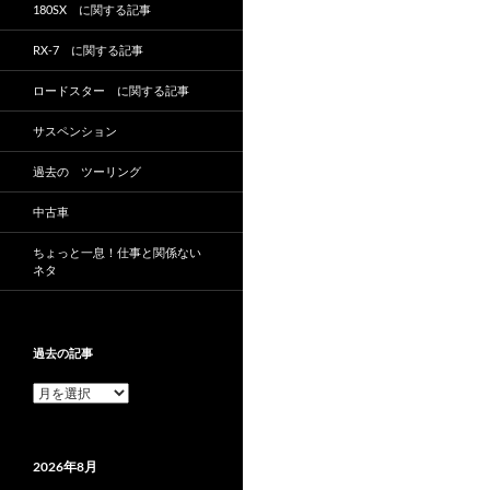
180SX に関する記事
RX-7 に関する記事
ロードスター に関する記事
サスペンション
過去の ツーリング
中古車
ちょっと一息！仕事と関係ない
ネタ
過去の記事
過
去
の
記
2026年8月
事