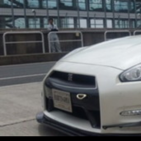
コ
ン
テ
ン
ツ
へ
ス
キ
ッ
プ
検