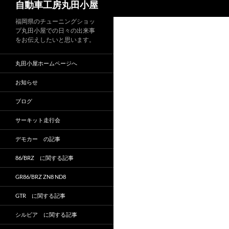
自動車工房丸田小屋
索
福岡県のチューニングショッ
プ丸田小屋での日々の出来事
をお伝えしたいと思います。
丸田小屋ホームページへ
お知らせ
ブログ
サーキット走行会
デモカー の記事
86/BRZ に関する記事
GR86/BRZ ZN8 ND8
GTR に関する記事
シルビア に関する記事