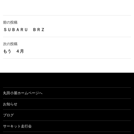
前の投稿
投
ＳＵＢＡＲＵ ＢＲＺ
稿
次の投稿
ナ
もう ４月
ビ
ゲ
ー
シ
丸田小屋ホームページへ
ョ
お知らせ
ン
ブログ
サーキット走行会