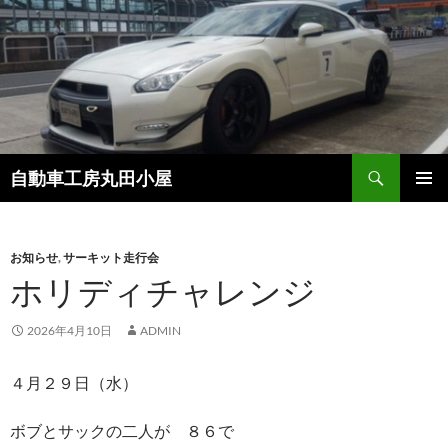
コ
ン
テ
ン
ツ
へ
ス
検
自動車工房丸田小屋
キ
索
ッ
メインメ
プ
ニュー
お知らせ
,
サーキット走行会
ホリディチャレンジ
2026年4月10日
ADMIN
４月２９日（水）
ボブとサックの二人が ８６で