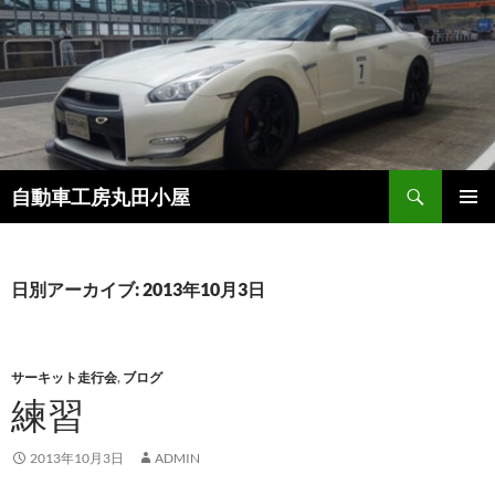
コ
ン
テ
ン
ツ
へ
ス
検
自動車工房丸田小屋
キ
索
ッ
メインメ
プ
ニュー
日別アーカイブ: 2013年10月3日
サーキット走行会
,
ブログ
練習
2013年10月3日
ADMIN