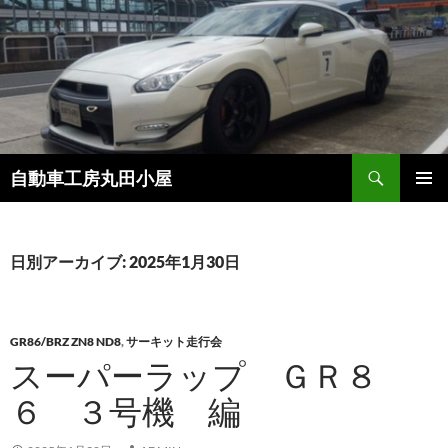
コ
ン
テ
ン
ツ
へ
ス
検
自動車工房丸田小屋
キ
索
ッ
メインメ
プ
ニュー
日別アーカイブ: 2025年1月30日
GR86/BRZ ZN8 ND8
,
サーキット走行会
スーパーラップ ＧＲ８
６ ３号機 編