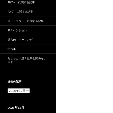
180SX に関する記事
RX-7 に関する記事
ロードスター に関する記事
サスペンション
過去の ツーリング
中古車
ちょっと一息！仕事と関係ない
ネタ
過去の記事
過
去
の
記
2025年12月
事