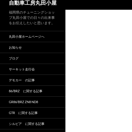
自動車工房丸田小屋
索
福岡県のチューニングショッ
プ丸田小屋での日々の出来事
をお伝えしたいと思います。
丸田小屋ホームページへ
お知らせ
ブログ
サーキット走行会
デモカー の記事
86/BRZ に関する記事
GR86/BRZ ZN8 ND8
GTR に関する記事
シルビア に関する記事