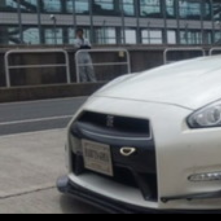
コ
ン
テ
ン
ツ
へ
ス
キ
ッ
プ
検