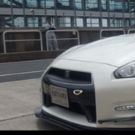
コ
ン
テ
ン
ツ
へ
ス
キ
ッ
プ
検