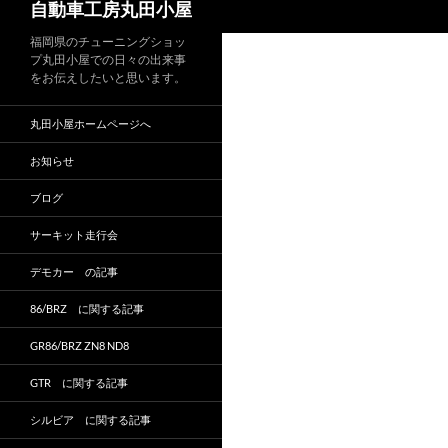
自動車工房丸田小屋
索
福岡県のチューニングショッ
プ丸田小屋での日々の出来事
をお伝えしたいと思います。
丸田小屋ホームページへ
お知らせ
ブログ
サーキット走行会
デモカー の記事
86/BRZ に関する記事
GR86/BRZ ZN8 ND8
GTR に関する記事
シルビア に関する記事