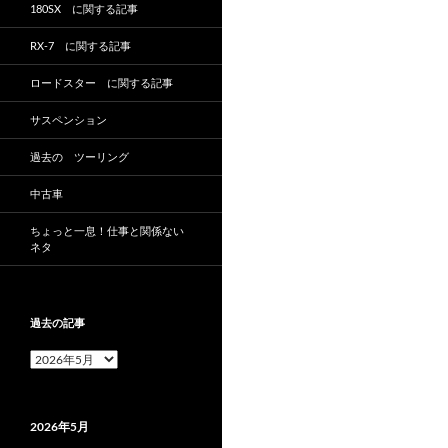
180SX に関する記事
RX-7 に関する記事
ロードスター に関する記事
サスペンション
過去の ツーリング
中古車
ちょっと一息！仕事と関係ない
ネタ
過去の記事
過
去
の
記
2026年5月
事