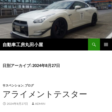
コ
ン
テ
ン
ツ
へ
ス
検
自動車工房丸田小屋
キ
索
ッ
メインメ
プ
ニュー
日別アーカイブ: 2024年8月27日
サスペンション
,
ブログ
アライメントテスター
2024年8月27日
ADMIN