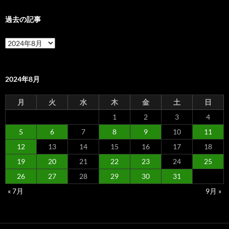
過去の記事
過
去
の
記
事
2024年8月
月
火
水
木
金
土
日
1
2
3
4
5
6
7
8
9
10
11
12
13
14
15
16
17
18
19
20
21
22
23
24
25
26
27
28
29
30
31
« 7月
9月 »