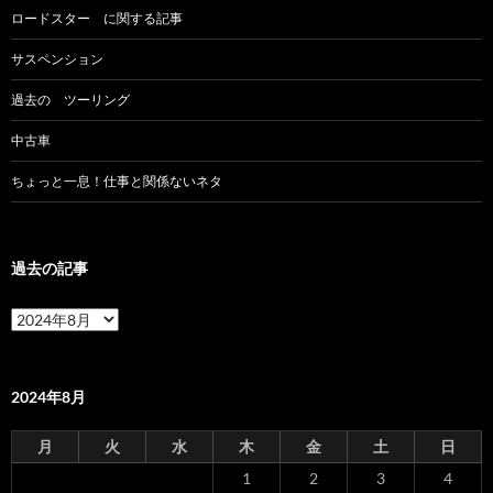
ロードスター に関する記事
サスペンション
過去の ツーリング
中古車
ちょっと一息！仕事と関係ないネタ
過去の記事
過
去
の
記
事
2024年8月
月
火
水
木
金
土
日
1
2
3
4