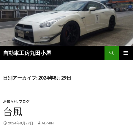
コ
ン
テ
ン
ツ
へ
ス
検
自動車工房丸田小屋
キ
索
ッ
メインメ
プ
ニュー
日別アーカイブ: 2024年8月29日
お知らせ
,
ブログ
台風
2024年8月29日
ADMIN