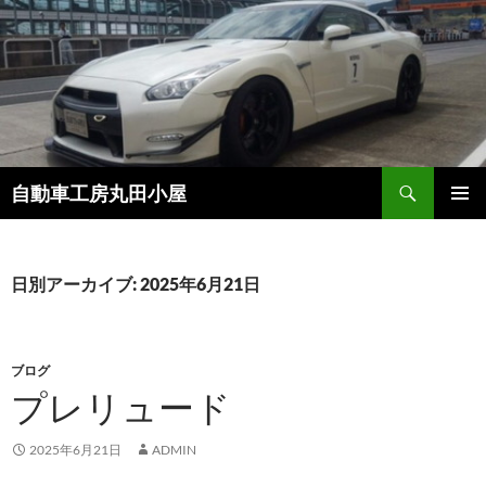
コ
ン
テ
ン
ツ
へ
ス
検
自動車工房丸田小屋
キ
索
ッ
メインメ
プ
ニュー
日別アーカイブ: 2025年6月21日
ブログ
プレリュード
2025年6月21日
ADMIN