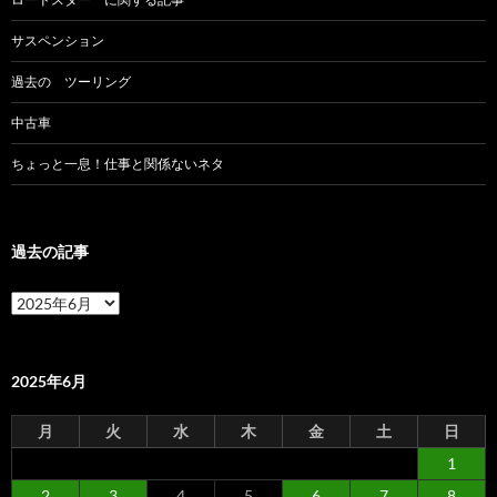
サスペンション
過去の ツーリング
中古車
ちょっと一息！仕事と関係ないネタ
過去の記事
過
去
の
記
事
2025年6月
月
火
水
木
金
土
日
1
2
3
4
5
6
7
8